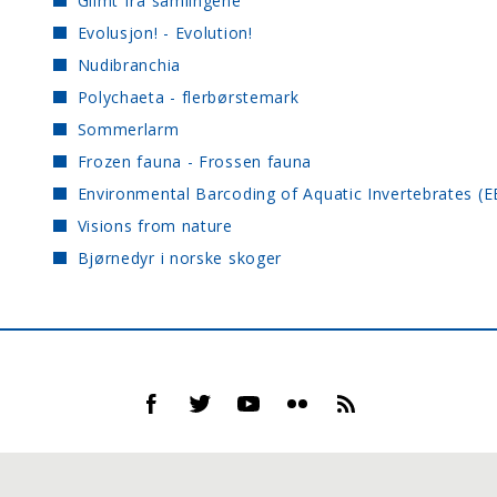
Glimt fra samlingene
Evolusjon! - Evolution!
Nudibranchia
Polychaeta - flerbørstemark
Sommerlarm
Frozen fauna - Frossen fauna
Environmental Barcoding of Aquatic Invertebrates (E
Visions from nature
Bjørnedyr i norske skoger