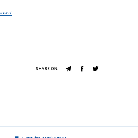
risert
SHARE ON: