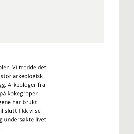
olen. Vi trodde det
 stor arkeologisk
g. Arkeologer fra
 på kokegroper
gene har brukt
 slutt fikk vi se
g undersøkte livet
.