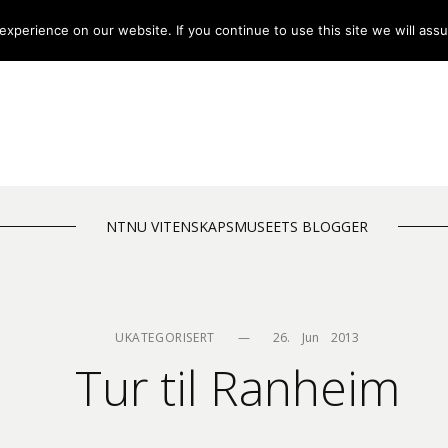
xperience on our website. If you continue to use this site we will assu
NTNU VITENSKAPSMUSEETS BLOGGER
UKATEGORISERT
—
26.    Jun    2013
Tur til Ranheim