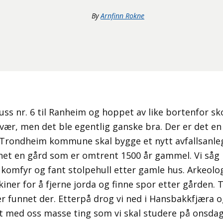
By
Arnfinn Rokne
uss nr. 6 til Ranheim og hoppet av like bortenfor sk
g vær, men det ble egentlig ganske bra. Der er det en
 Trondheim kommune skal bygge et nytt avfallsanleg
net en gård som er omtrent 1500 år gammel. Vi såg
 komfyr og fant stolpehull etter gamle hus. Arkeolo
ner for å fjerne jorda og finne spor etter gården. Til
er funnet der. Etterpå drog vi ned i Hansbakkfjæra o
let med oss masse ting som vi skal studere på onsdag