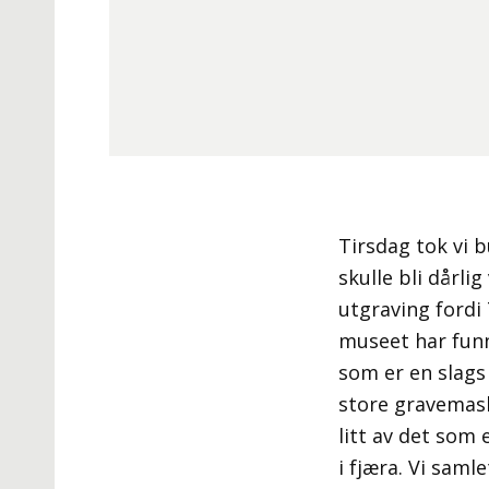
Tirsdag tok vi b
skulle bli dårli
utgraving fordi
museet har fun
som er en slags
store gravemaski
litt av det som 
i fjæra. Vi sam