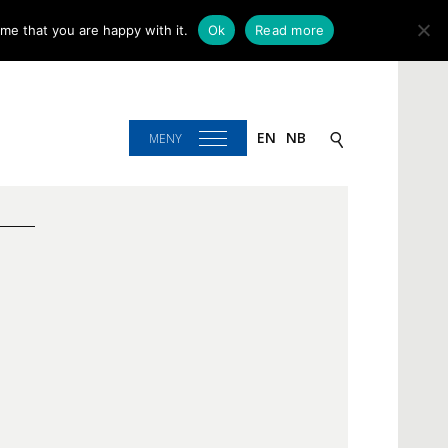
me that you are happy with it.
Ok
Read more
EN
NB
MENY