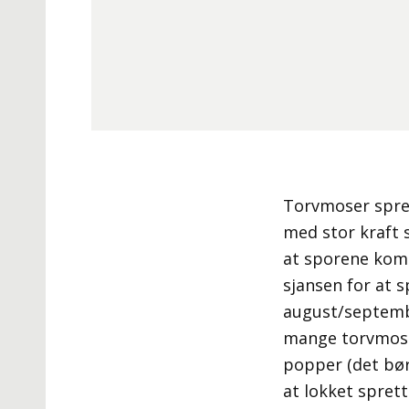
Torvmoser sprer
med stor kraft 
at sporene kom
sjansen for at s
august/septembe
mange torvmo
popper (det bør 
at lokket sprett