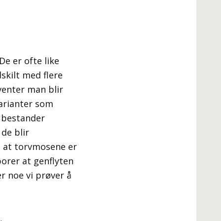
e er ofte like
skilt med flere
venter man blir
varianter som
r bestander
de blir
il at torvmosene er
porer at genflyten
r noe vi prøver å