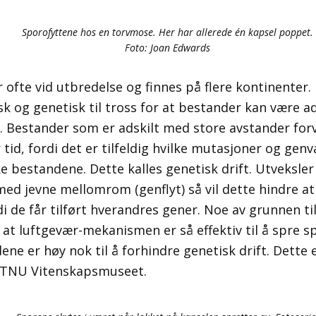
Sporofyttene hos en torvmose. Her har allerede én kapsel poppet.
Foto: Joan Edwards
fte vid utbredelse og finnes på flere kontinenter. D
k og genetisk til tross for at bestander kan være ad
. Bestander som er adskilt med store avstander for
r tid, fordi det er tilfeldig hvilke mutasjoner og gen
ike bestandene. Dette kalles genetisk drift. Utveksle
ed jevne mellomrom (genflyt) så vil dette hindre at 
rdi de får tilført hverandres gener. Noe av grunnen t
 at luftgevær-mekanismen er så effektiv til å spre s
e er høy nok til å forhindre genetisk drift. Dette e
 NTNU Vitenskapsmuseet.