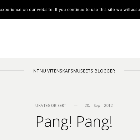
xperience on our website. If you continue to use this site we will assu
NTNU VITENSKAPSMUSEETS BLOGGER
UKATEGORISERT
—
20.    Sep    2012
Pang! Pang!