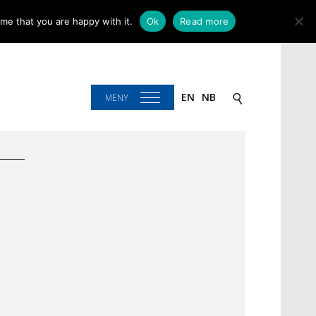
me that you are happy with it.
Ok
Read more
EN
NB
MENY