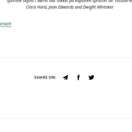
Sporene skytes i været når lokket på kapselen spretter av. Fotoserie
Clara Hard, Joan Edwards and Dwight Whitaker
risert
SHARE ON: