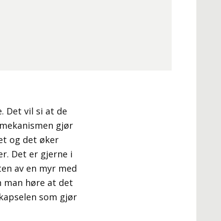
Det vil si at de
e mekanismen gjør
t og det øker
r. Det er gjerne i
eten av en myr med
n man høre at det
i kapselen som gjør