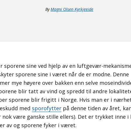
By
Magni Olsen Kyrkjeeide
 sporene sine ved hjelp av en luftgevær-mekanisme. 
skyter sporene sine i været når de er modne. Denn
mer mye høyere over bakken enn selve moseindivide
porene blir tatt av vind og spredd til andre lokalitete
r sporene blir frigitt i Norge. Hvis man er i nærh
seskudd med
sporofytter
på denne tiden av året, ka
nok være ganske stille ellers). Det er trykket inne 
er av og sporene fyker i været.