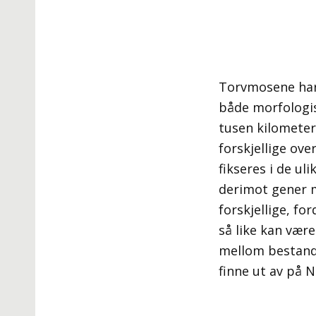
Torvmosene har o
både morfologis
tusen kilometer
forskjellige ove
fikseres i de ul
derimot gener m
forskjellige, fo
så like kan være
mellom bestanden
finne ut av på