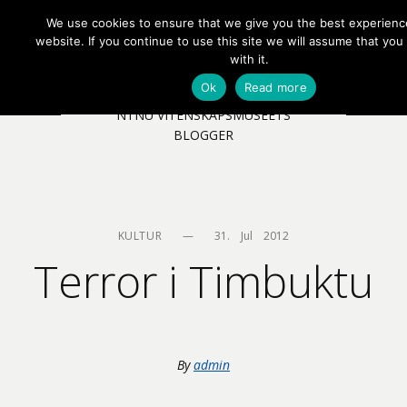
We use cookies to ensure that we give you the best experienc
EN
NB
MENY
website. If you continue to use this site we will assume that you
with it.
Ok
Read more
NTNU VITENSKAPSMUSEETS
BLOGGER
KULTUR
—
31.    Jul    2012
Terror i Timbuktu
By
admin