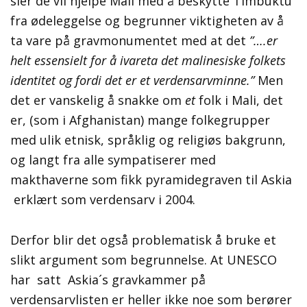
sier de vil hjelpe Mali med å beskytte Timbuktu
fra ødeleggelse og begrunner viktigheten av å
ta vare på gravmonumentet med at det
”….er
helt essensielt for å ivareta det malinesiske folkets
identitet og fordi det er et verdensarvminne.”
Men
det er vanskelig å snakke om
et
folk i Mali, det
er, (som i Afghanistan) mange folkegrupper
med ulik etnisk, språklig og religiøs bakgrunn,
og langt fra alle sympatiserer med
makthaverne som fikk pyramidegraven til Askia
erklært som verdensarv i 2004.
Derfor blir det også problematisk å bruke et
slikt argument som begrunnelse. At UNESCO
har satt Askia´s gravkammer på
verdensarvlisten er heller ikke noe som berører