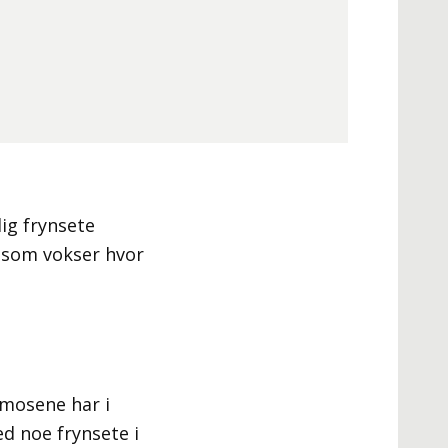
dig frynsete
 som vokser hvor
emosene har i
ed noe frynsete i