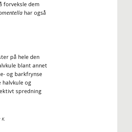
 å forveksle dem
tomentella
har også
ter på hele den
alvkule blant annet
ke- og barkfrynse
 halvkule og
fektivt spredning
 K.