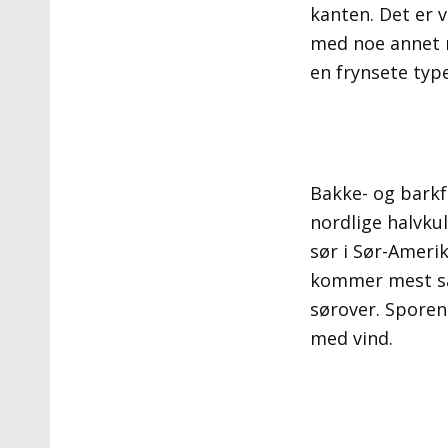
kanten. Det er 
med noe annet 
en frynsete type
Bakke- og barkf
nordlige halvkul
sør i Sør-Ameri
kommer mest san
sørover. Sporene
med vind.