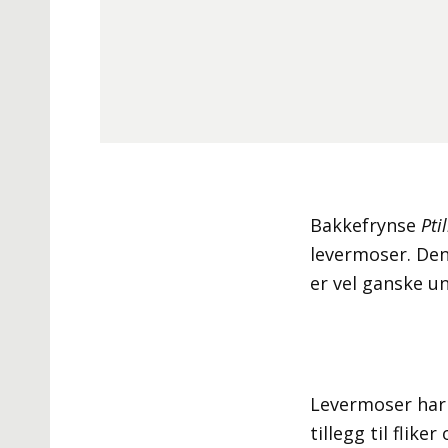
Bakkefrynse
Pti
levermoser. De
er vel ganske 
Levermoser har 
tillegg til flik