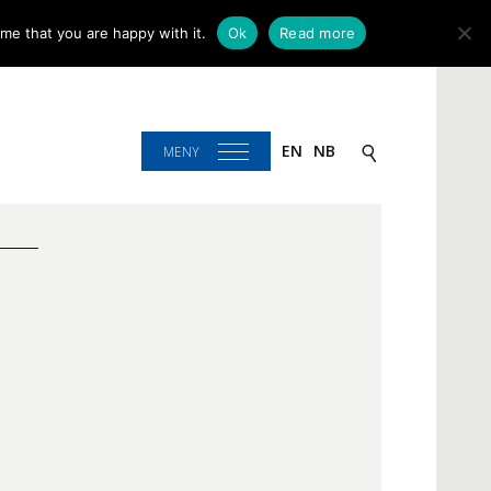
me that you are happy with it.
Ok
Read more
EN
NB
MENY