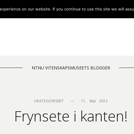
xperience on our website. If you continue to use this site we will assu
NTNU VITENSKAPSMUSEETS BLOGGER
UKATEGORISERT
—
11.    Mai    2012
Frynsete i kanten!