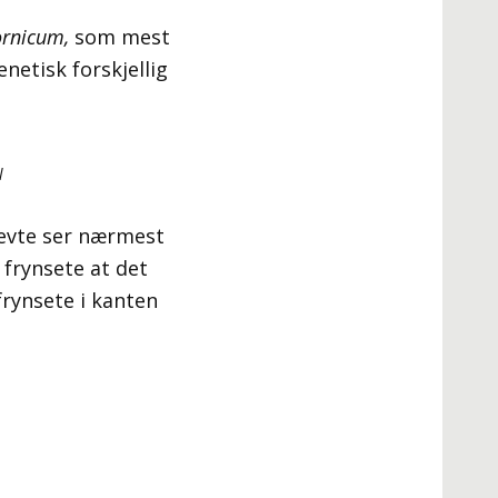
ornicum,
som mest
netisk forskjellig
l
nevte ser nærmest
 frynsete at det
rynsete i kanten