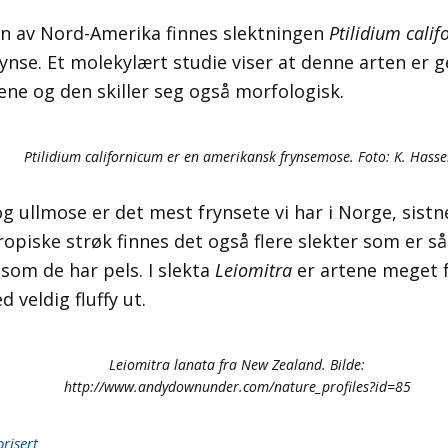
n av Nord-Amerika finnes slektningen
Ptilidium calif
ynse. Et molekylært studie viser at denne arten er ge
ene og den skiller seg også morfologisk.
Ptilidium californicum er en amerikansk frynsemose. Foto: K. Hasse
 ullmose er det mest frynsete vi har i Norge, sist
tropiske strøk finnes det også flere slekter som er så
som de har pels. I slekta
Leiomitra
er artene meget f
 veldig fluffy ut.
Leiomitra lanata fra New Zealand. Bilde:
http://www.andydownunder.com/nature_profiles?id=85
risert