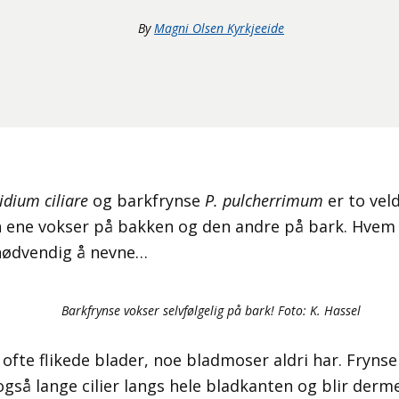
By
Magni Olsen Kyrkjeeide
lidium ciliare
og barkfrynse
P. pulcherrimum
er to vel
n ene vokser på bakken og den andre på bark. Hvem
unødvendig å nevne…
Barkfrynse vokser selvfølgelig på bark! Foto: K. Hassel
ofte flikede blader, noe bladmoser aldri har. Fryns
er også lange cilier langs hele bladkanten og blir derm