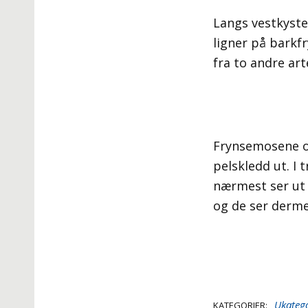
Langs vestkyste
ligner på barkfr
fra to andre art
Frynsemosene og
pelskledd ut. I 
nærmest ser ut 
og de ser dermed
Ukatego
KATEGORIER