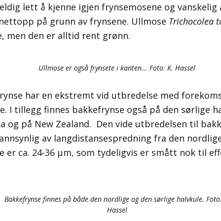
veldig lett å kjenne igjen frynsemosene og vanskelig
nettopp på grunn av frynsene. Ullmose
Trichocolea 
, men den er alltid rent grønn.
Ullmose er også frynsete i kanten... Foto: K. Hassel
rynse har en ekstremt vid utbredelse med forekoms
e. I tillegg finnes bakkefrynse også på den sørlige h
ka og på New Zealand. Den vide utbredelsen til bak
nsynlig av langdistansespredning fra den nordlige
 er ca. 24-36 µm, som tydeligvis er smått nok til ef
Bakkefrynse finnes på både den nordlige og den sørlige halvkule. Foto:
Hassel