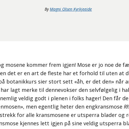
By
Magni Olsen Kyrkjeeide
og mosene kommer frem igjen! Mose er jo noe de fæ
en det er en art de fleste har et forhold til uten at 
på botanikkurs sier stort sett «åh, er det den» når 
har lagt merke til dennevokser den selvfølgelig i ha
 nemlig veldig godt i plenen i folks hager! Den får de
lenmosen», men egentlig heter den engkransmose
Rh
lestrekk for alle kransmosene er utsperra blader og 
mose kjennes lett igjen på sine veldig utsperra bl