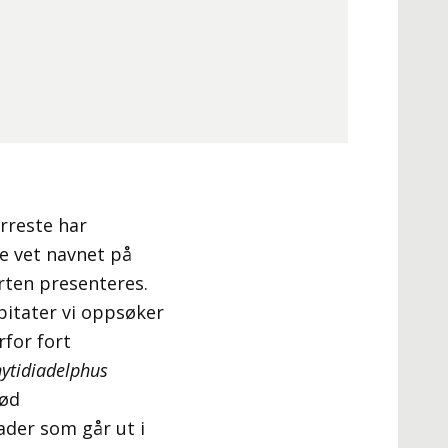
rreste har
de vet navnet på
arten presenteres.
bitater vi oppsøker
rfor fort
ytidiadelphus
rød
ader som går ut i