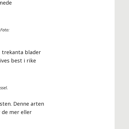
rmede
 Foto:
 trekanta blader
ves best i rike
ssel.
ysten. Denne arten
 de mer eller