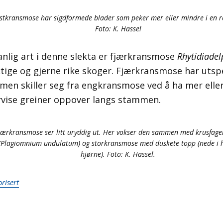
stkransmose har sigdformede blader som peker mer eller mindre i en r
Foto: K. Hassel
vanlig art i denne slekta er fjærkransmose
Rhytidiade
ktige og gjerne rike skoger. Fjærkransmose har uts
en skiller seg fra engkransmose ved å ha mer elle
rvise greiner oppover langs stammen.
jærkransmose ser litt uryddig ut. Her vokser den sammen med krusfag
(Plagiomnium undulatum) og storkransmose med duskete topp (nede i 
hjørne). Foto: K. Hassel.
risert