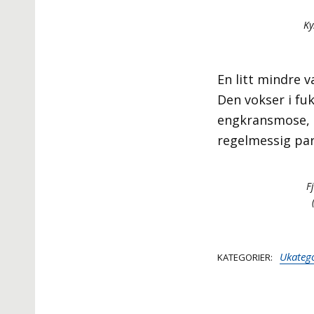
Ky
En litt mindre 
Den vokser i fu
engkransmose, m
regelmessig pa
F
Ukatego
KATEGORIER