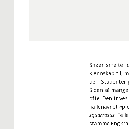
Snøen smelter 
kjennskap til, m
den. Studenter 
Siden så mange 
ofte. Den trives
kallenavnet «p
squarrosus
. Fel
stamme.Engkrans