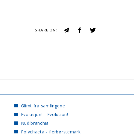
SHARE ON:
Glimt fra samlingene
Evolusjon! - Evolution!
Nudibranchia
Polychaeta - flerbørstemark