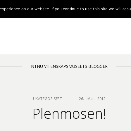
xperience on our website. If you continue to use this site we will assu
NTNU VITENSKAPSMUSEETS BLOGGER
UKATEGORISERT
—
26.    Mar    2012
Plenmosen!