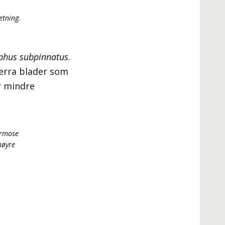
etning.
lphus subpinnatus
.
perra blader som
r mindre
ermose
høyre