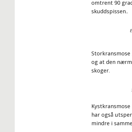
omtrent 90 grad
skuddspissen..
E
Storkransmose
og at den nærme
skoger.
Kystkransmose
har også utsper
mindre i samme 