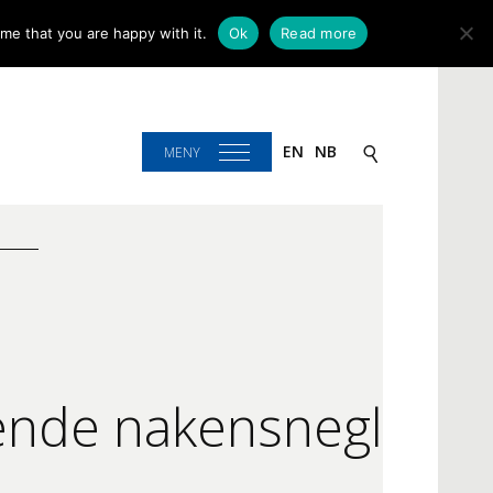
me that you are happy with it.
Ok
Read more
EN
NB
MENY
sende nakensnegl