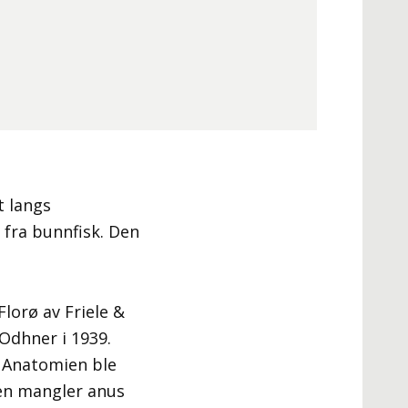
t langs
 fra bunnfisk. Den
lorø av Friele &
 Odhner i 1939.
. Anatomien ble
ten mangler anus