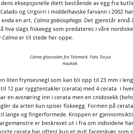
 dens eksepsjonelle diett bestående av egg fra kutli
 Calado og Urgorri i middelhavske farvann i 2002 har 
 enda en art,
Calma gobioophaga
. Det gjenstår ennå 
å hva slags fiskeegg som predateres i våre nordisk
v
Calma
er til stede her oppe.
Calma glaucoides fra Telemark. Foto Torjus
Haukvik.
en liten frynsesnegl som kan bli opp til 23 mm i len
il 12 par ryggtentakler (cerata) med 4 cerata i hve
r en avsnøring inn i cerata men en cnidosekk (beho
ngler da arten kun spiser fiskeegg. Formen på cerata
til lange og fingerformede. Kroppen er gjennomsikt
fargemønstre er beskrevet ut i fra om individene har
korte cerata har oftest kun et gult fargeskjær som