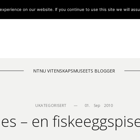
xperience on our website. If you continue to use this site we will assu
NTNU VITENSKAPSMUSEETS BLOGGER
UKATEGORISERT
—
01.    Sep    2010
es – en fiskeeggspi