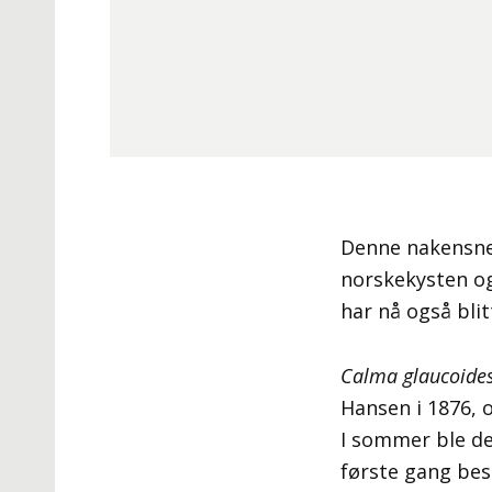
Denne nakensneg
norskekysten og
har nå også bli
Calma glaucoide
Hansen i 1876, o
I sommer ble de
første gang bes