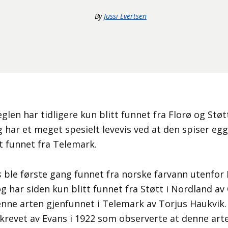
By
Jussi Evertsen
len har tidligere kun blitt funnet fra Florø og Støt
 har et meget spesielt levevis ved at den spiser egg
tt funnet fra Telemark.
s
ble første gang funnet fra norske farvann utenfor F
g har siden kun blitt funnet fra Støtt i Nordland av
nne arten gjenfunnet i Telemark av Torjus Haukvik
krevet av Evans i 1922 som observerte at denne ar