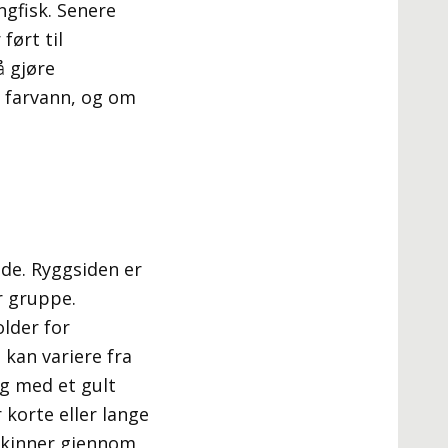
ngfisk. Senere
ført til
å gjøre
e farvann, og om
gde. Ryggsiden er
r gruppe.
lder for
 kan variere fra
ig med et gult
 korte eller lange
 skinner gjennom