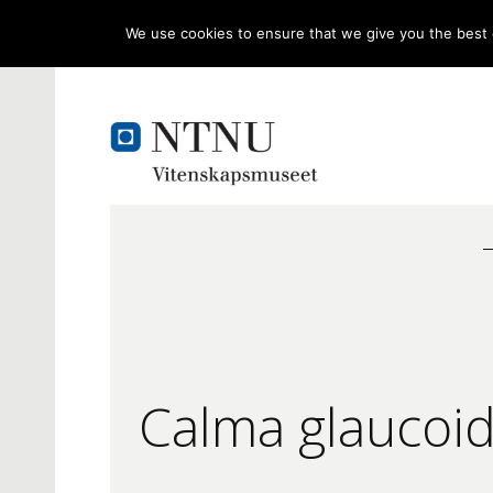
We use cookies to ensure that we give you the best e
Calma glaucoid