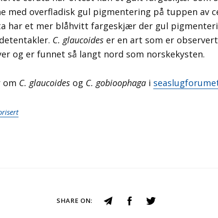
e med overfladisk gul pigmentering på tuppen av ce
a har et mer blåhvitt fargeskjær der gul pigmente
detentakler.
C. glaucoides
er en art som er observert
øyer og er funnet så langt nord som norskekysten.
r om
C. glaucoides
og
C. gobioophaga
i
seaslugforume
risert
SHARE ON: