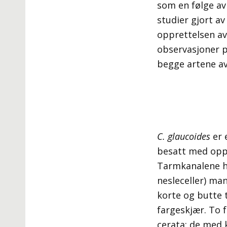
som en følge av
studier gjort av
opprettelsen av
observasjoner p
begge artene a
C. glaucoides
er 
besatt med oppt
Tarmkanalene ha
nesleceller) ma
korte og butte 
fargeskjær. To 
cerata: de med 