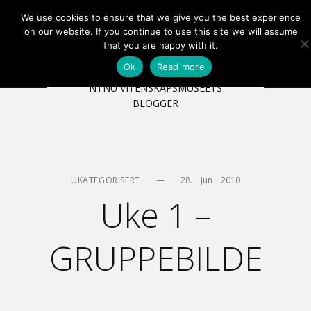
We use cookies to ensure that we give you the best experience
EN
NB
MENY
on our website. If you continue to use this site we will assume
that you are happy with it.
Ok
Read more
NTNU VITENSKAPSMUSEETS
BLOGGER
UKATEGORISERT
—
28.    Jun    2010
Uke 1 –
GRUPPEBILDE