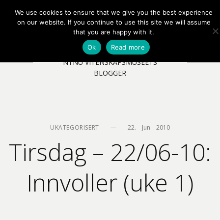
We use cookies to ensure that we give you the best experience
EN
NB
MENY
on our website. If you continue to use this site we will assume
that you are happy with it.
Ok
Read more
NTNU VITENSKAPSMUSEETS
BLOGGER
UKATEGORISERT
—
22.    Jun    2010
Tirsdag – 22/06-10:
Innvoller (uke 1)