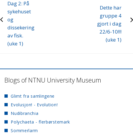
Dag 2: På
Dette har
sykehuset
gruppe 4
og
gjort i dag
dissekering
22/6-10!!!
av fisk.
(uke 1)
(uke 1)
Blogs of NTNU University Museum
Glimt fra samlingene
Evolusjon! - Evolution!
Nudibranchia
Polychaeta - flerbørstemark
Sommerlarm