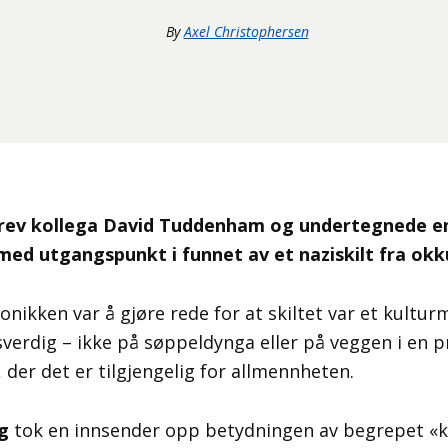
By
Axel Christophersen
krev kollega David Tuddenham og undertegnede en
med utgangspunkt i funnet av et naziskilt fra okk
nikken var å gjøre rede for at skiltet var et kultu
verdig – ikke på søppeldynga eller på veggen i en p
der det er tilgjengelig for allmennheten.
gg
tok en innsender opp betydningen av begrepet «k