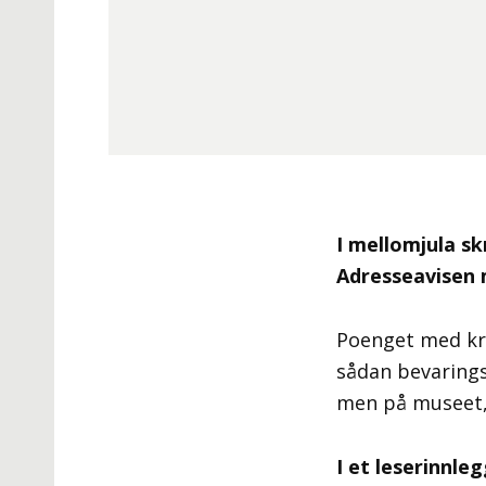
I mellomjula s
Adresseavisen 
Poenget med kro
sådan bevarings
men på museet, 
I et leserinnle