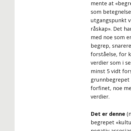
mente at «begre
som betegnelse 
utgangspunkt va
råskap». Det ha
med noe som er 
begrep, snarere 
forståelse, for
verdier som i s
minst 5 vidt for
grunnbegrepet «
forfinet, noe me
verdier.
Det er denne
(n
begrepet «kultu
negativ assosia