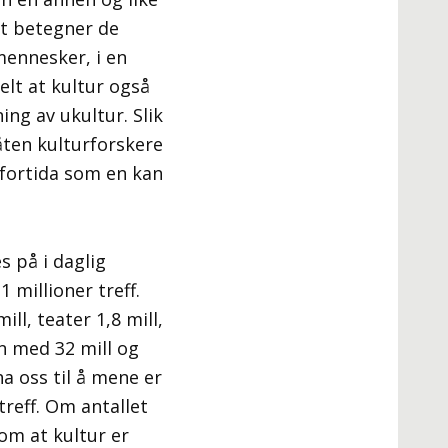
et betegner de
mennesker, i en
elt at kultur også
ng av ukultur. Slik
åten kulturforskere
a fortida som en kan
 på i daglig
 millioner treff.
ll, teater 1,8 mill,
ion med 32 mill og
a oss til å mene er
treff. Om antallet
 om at kultur er