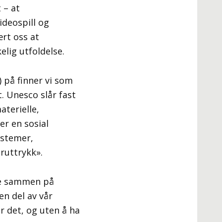
 – at
ideospill og
rt oss at
lig utfoldelse.
 på finner vi som
 Unesco slår fast
aterielle,
er en sosial
ystemer,
uruttrykk».
eve sammen på
en del av vår
er det, og uten å ha