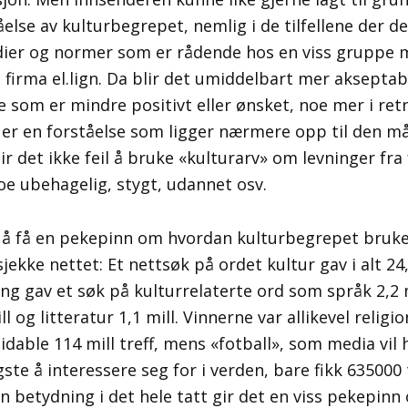
else av kulturbegrepet, nemlig i de tilfellene der d
dier og normer som er rådende hos en viss gruppe 
 firma el.lign. Da blir det umiddelbart mer akseptab
som er mindre positivt eller ønsket, noe mer i retni
t er en forståelse som ligger nærmere opp til den m
ir det ikke feil å bruke «kulturarv» om levninger fr
e ubehagelig, stygt, udannet osv.
å få en pekepinn om hvordan kulturbegrepet brukes
jekke nettet: Et nettsøk på ordet kultur gav i alt 24,1
g gav et søk på kulturrelaterte ord som språk 2,2 mi
ll og litteratur 1,1 mill. Vinnerne var allikevel relig
able 114 mill treff, mens «fotball», som media vil h
gste å interessere seg for i verden, bare fikk 635000 
n betydning i det hele tatt gir det en viss pekepinn