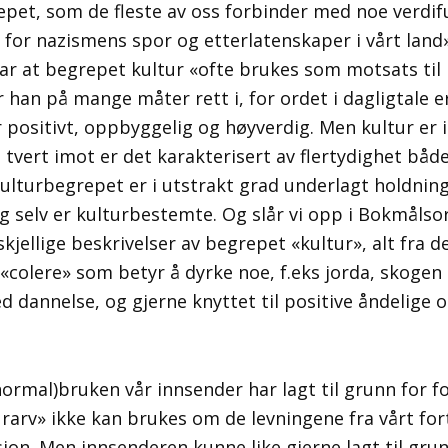
pet, som de fleste av oss forbinder med noe verdiful
for nazismens spor og etterlatenskaper i vårt land
r at begrepet kultur «ofte brukes som motsats til 
r han på mange måter rett i, for ordet i dagligtale 
positivt, oppbyggelig og høyverdig. Men kultur er 
tvert imot er det karakterisert av flertydighet både
 kulturbegrepet er i utstrakt grad underlagt holdnin
eg selv er kulturbestemte. Og slår vi opp i Bokmålso
skjellige beskrivelser av begrepet «kultur», alt fra d
colere» som betyr å dyrke noe, f.eks jorda, skogen 
d dannelse, og gjerne knyttet til positive åndelige 
ormal)bruken vår innsender har lagt til grunn for fo
rarv» ikke kan brukes om de levningene fra vårt for
sjon. Men innsenderen kunne like gjerne lagt til gru