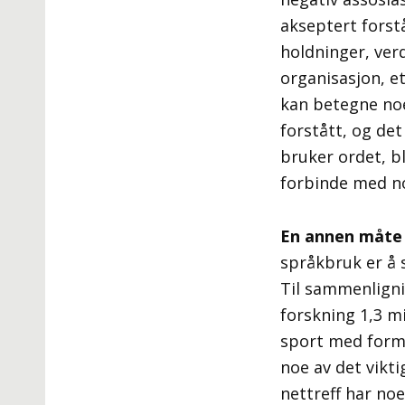
akseptert forstå
holdninger, ver
organisasjon, et
kan betegne noe 
forstått, og de
bruker ordet, bl
forbinde med no
En annen måte
språkbruk er å s
Til sammenlignin
forskning 1,3 mi
sport med formid
noe av det vikti
nettreff har noe