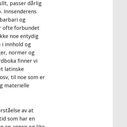
lt, passer dårlig
». Innsenderens
barbari og
er ofte forbundet
ikke noe entydig
 i innhold og
ger, normer og
rdboka finner vi
et latinske
osv, til noe som er
og materielle
rståelse av at
tid som har en
nn en annen og like