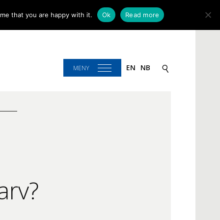
me that you are happy with it.
Ok
Read more
EN
NB
MENY
arv?