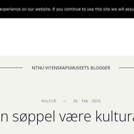
xperience on our website. If you continue to use this site we will assu
NTNU VITENSKAPSMUSEETS BLOGGER
KULTUR
—
02.    Feb    2010
n søppel være kultur