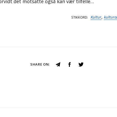
rvidt det motsatte også kan vær tilfelle…
,
Kultur
kultura
STIKKORD
SHARE ON: