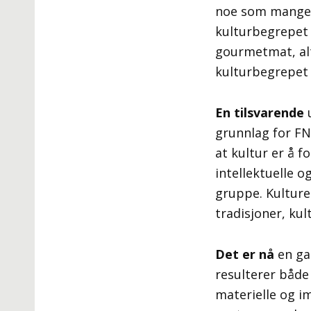
noe som mange på
kulturbegrepet o
gourmetmat, alt
kulturbegrepet 
En tilsvarende
u
grunnlag for F
at kultur er å f
intellektuelle 
gruppe. Kulture
tradisjoner, kul
Det er nå
en ga
resulterer både
materielle og im