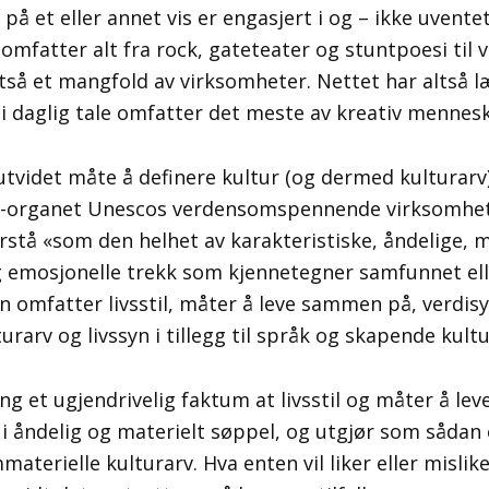
 et eller annet vis er engasjert i og – ikke uventet
mfatter alt fra rock, gateteater og stuntpoesi til v
så et mangfold av virksomheter. Nettet har altså læ
i daglig tale omfatter det meste av kreativ menneske
tvidet måte å definere kultur (og dermed kulturarv)
N-organet Unescos verdensomspennende virksomhet.
orstå «som den helhet av karakteristiske, åndelige, m
og emosjonelle trekk som kjennetegner samfunnet ell
n omfatter livsstil, måter å leve sammen på, verdis
turarv og livssyn i tillegg til språk og skapende kult
ng et ugjendrivelig faktum at livsstil og måter å l
 i åndelig og materielt søppel, og utgjør som sådan 
materielle kulturarv. Hva enten vil liker eller mislik