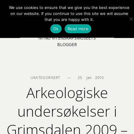
We use cookies to ensure that we give you the best experience
EN
NB
MENY
on our website. If you continue to use this site we will assume
that you are happy with it.
Ok
Read more
NTNU VITENSKAPSMUSEETS
BLOGGER
UKATEGORISERT
—
25.    Jan    2010
Arkeologiske
undersøkelser i
Grimsdalen 2009 –