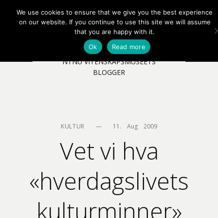
We use cookies to ensure that we give you the best experience
EN
NB
MENY
on our website. If you continue to use this site we will assume
that you are happy with it.
Ok
Read more
NTNU VITENSKAPSMUSEETS
BLOGGER
KULTUR
—
11.    Aug    2009
Vet vi hva
«hverdagslivets
kulturminner»