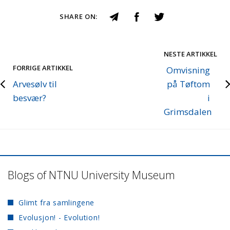
SHARE ON:
NESTE ARTIKKEL
FORRIGE ARTIKKEL
Omvisning
Arvesølv til
på Tøftom
besvær?
i
Grimsdalen
Blogs of NTNU University Museum
Glimt fra samlingene
Evolusjon! - Evolution!