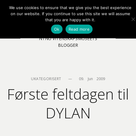
We use cookies to ensure that we give you the best experience
EN
NB
MENY
on our website. If you continue to use this site we will assume
that you are happy with it.
Ok
Read more
NTNU VITENSKAPSMUSEETS
BLOGGER
UKATEGORISERT
—
09.    Jun    2009
Første feltdagen til
DYLAN