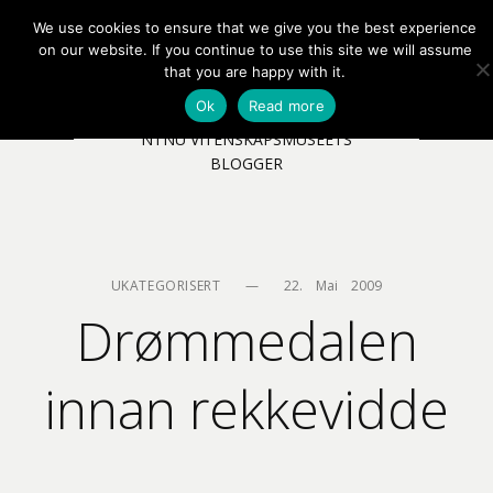
We use cookies to ensure that we give you the best experience
EN
NB
MENY
on our website. If you continue to use this site we will assume
that you are happy with it.
Ok
Read more
NTNU VITENSKAPSMUSEETS
BLOGGER
UKATEGORISERT
—
22.    Mai    2009
Drømmedalen
innan rekkevidde